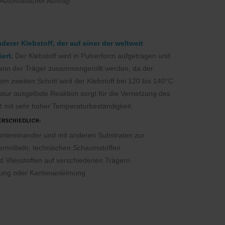
Automatischer Auftrag
erer Klebstoff, der auf einer der weltweit
ert.
Der Klebstoff wird in Pulverform aufgetragen und
ann der Träger zusammengerollt werden, da der
inem zweiten Schritt wird der Klebstoff bei 120 bis 140°C
ratur ausgelöste Reaktion sorgt für die Vernetzung des
it mit sehr hoher Temperaturbeständigkeit.
RSCHIEDLICH:
ntereinander und mit anderen Substraten zur
termöbeln, technischen Schaumstoffen
nd Vliesstoffen auf verschiedenen Trägern
rung oder Kantenanleimung