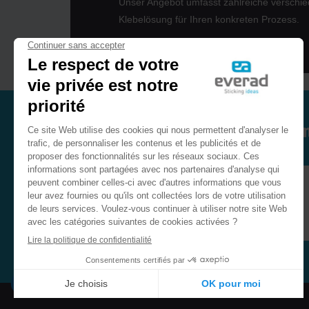
Unser Angebot umfasst zahlreiche verschie
Klebelösung für Ihren konkreten Prozess.
Sie möchten
Schaumstoffe