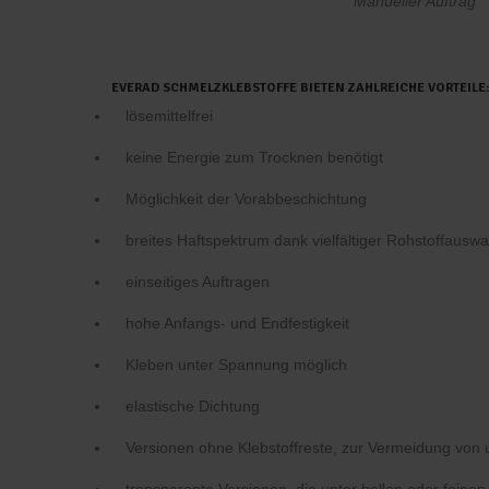
Manueller Auftrag
EVERAD SCHMELZKLEBSTOFFE BIETEN ZAHLREICHE VORTEILE:
lösemittelfrei
keine Energie zum Trocknen benötigt
Möglichkeit der Vorabbeschichtung
breites Haftspektrum dank vielfältiger Rohstoffauswa
einseitiges Auftragen
hohe Anfangs- und Endfestigkeit
Kleben unter Spannung möglich
elastische Dichtung
Versionen ohne Klebstoffreste, zur Vermeidung v
transparente Versionen, die unter hellen oder feinen T