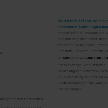
Everad HCM 5550 ist ein besond
modernsten Technologien basi
danach auf 65°C erwärmt; nun k
Klebstoff noch nicht haftet. In e
reaktiviert; die bei dieser Tempe
Klebstoffs und seine Endfestigke
hl
DIE ANWENDUNGEN SIND SEHR UNTE
• Verbinden von Schaumstoffen u
Herstellung von Matratzen, Pols
• Aufkaschierung von Textilien u
• Holzverbindungen zur Laminie
• Verpackungen
on unangenehmen Geräuschen
extilien nicht sichtbar sind