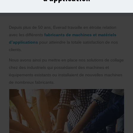
Depuis plus de 50 ans, Everad travaille en étroite relation
avec les différents
fabricants de machines et matériels
d’applications
pour atteindre la totale satisfaction de nos
clients.
Nous avons ainsi pu mettre en place nos solutions de collage
chez des industriels qui possédaient des machines et
équipements existants ou installaient de nouvelles machines
de nombreux fabricants.