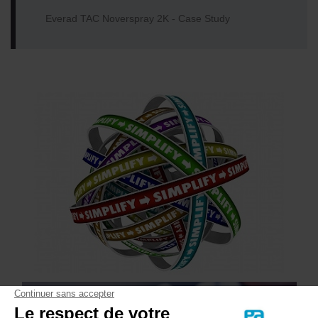
Everad TAC Noverspray 2K - Case Study